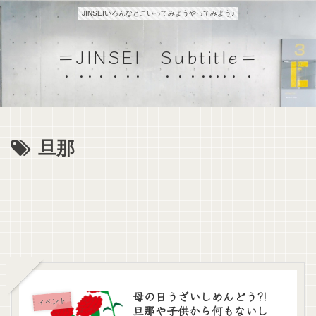
JINSEIいろんなとこいってみようやってみよう♪
＝JINSEI Subtitle＝
旦那
母の日うざいしめんどう?!
イベント
旦那や子供から何もないし