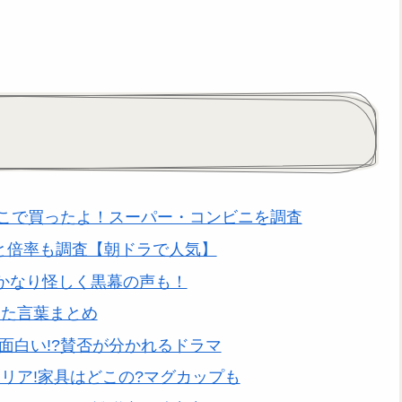
こで買ったよ！スーパー・コンビニを調査
料と倍率も調査【朝ドラで人気】
！かなり怪しく黒幕の声も！
った言葉まとめ
面白い!?賛否が分かれるドラマ
リア!家具はどこの?マグカップも