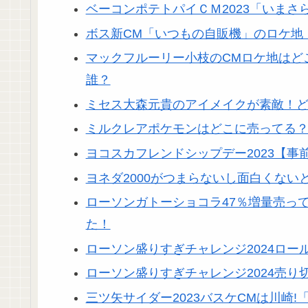
ベーコンポテトパイＣＭ2023「いま
ボス新CM「いつもの自販機」のロケ地
マックフルーリー小枝のCMロケ地はど
誰？
ミセス大森元貴のアイメイクが素敵！ど
ミルクレアポケモンはどこに売ってる
ヨコスカフレンドシップデー2023【
ヨネダ2000がつまらないし面白くな
ローソンガトーショコラ47％増量売っ
た！
ローソン盛りすぎチャレンジ2024ロー
ローソン盛りすぎチャレンジ2024売り
三ツ矢サイダー2023バスケCMは川崎!