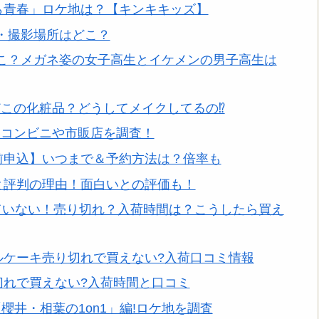
さら青春」ロケ地は？【キンキキッズ】
・撮影場所はどこ？
こ？メガネ姿の女子高生とイケメンの男子高生は
この化粧品？どうしてメイクしてるの⁉
？コンビニや市販店を調査！
事前申込】いつまで＆予約方法は？倍率も
いと評判の理由！面白いとの評価も！
ていない！売り切れ？入荷時間は？こうしたら買え
ルケーキ売り切れで買えない?入荷口コミ情報
切れで買えない?入荷時間と口コミ
「櫻井・相葉の1on1」編!ロケ地を調査