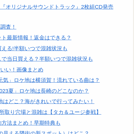
『オリジナルサウンドトラック』2枚組CD発売
を調査！
ケット最新情報！返金はできる？
買える!半額いつで混雑状況も
なしで当日買える？半額いつで混雑状況も
こいい！画像まとめ
い元気」ロケ地は横須賀！流れている曲は？
023夏」ロケ地は長崎のどこなのか？
地はどこ？海がきれいで行ってみたい！
場所取り穴場と混雑は【タカ＆ユージ参戦】
約方法まとめ！早期特典も
の見える隣街の新スポット）はどこ？