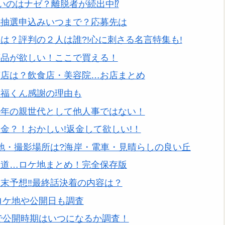
いのはナゼ？離脱者が続出中⁉
の抽選申込みいつまで？応募先は
は？評判の２人は誰?!心に刺さる名言特集も!
商品が欲しい！ここで買える！
茶店は？飲食店・美容院…お店まとめ
？福くん感謝の理由も
少年の親世代として他人事ではない！
金？！おかしい!返金して欲しい!！
地・撮影場所は?海岸・電車・見晴らしの良い丘
坂道…ロケ地まとめ！完全保存版
末予想‼最終話決着の内容は？
ロケ地や公開日も調査
娠で公開時期はいつになるか調査！