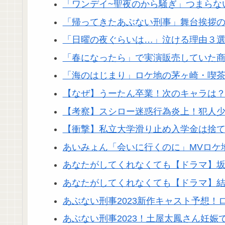
「ワンデイ~聖夜のから騒ぎ」つまらな
「帰ってきたあぶない刑事」舞台挨拶
「日曜の夜ぐらいは…」泣ける理由３選
「春になったら」で実演販売していた
「海のはじまり」ロケ地の茅ヶ崎・喫
【なぜ】うーたん卒業！次のキャラは
【考察】スシロー迷惑行為炎上！犯人
【衝撃】私立大学滑り止め入学金は捨て
あいみょん「会いに行くのに」MVロケ
あなたがしてくれなくても【ドラマ】
あなたがしてくれなくても【ドラマ】結
あぶない刑事2023新作キャスト予想！
あぶない刑事2023！土屋太鳳さん妊