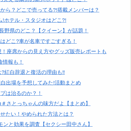
から？どこで売ってる?!搭載メンバーは？
ム!ホテル・スタジオはどこ?!
は長野県のどこ？【クイーン】が話題！
はどこ?車が名車ですごすぎる！
感想！座席からの見え方やグッズ販売レポートも
新曲情報も！
は?紅白辞退と復活の理由も‼
!紅白出場を予想してみた!活動まとめ
ープは治るのか？！
dism＃さとっちゃんの味方だよ【まとめ】
させたい！やめられた方法とは？
モンと効果を調査【セクシー田中さん】