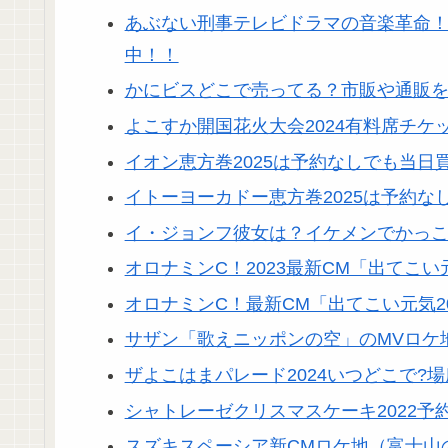
あぶない刑事テレビドラマの音楽革命！
中！！
かにビスどこで売ってる？市販や通販
よこすか開国花火大会2024有料席チ
イオン恵方巻2025は予約なしでも当日
イトーヨーカドー恵方巻2025は予約
イ・ジョンフ彼女は？イケメンでかっ
オロナミンC！2023最新CM「出てこ
オロナミンC！最新CM「出てこい元気2
サザン「歌えニッポンの空」のMVロケ
ザよこはまパレード2024いつどこで?
シャトレーゼクリスマスケーキ2022予
スズキスペーシア新CMロケ地（富士山