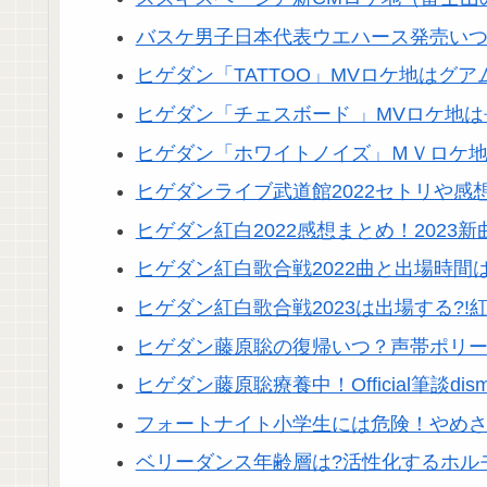
バスケ男子日本代表ウエハース発売いつ
ヒゲダン「TATTOO」MVロケ地はグア
ヒゲダン「チェスボード 」MVロケ地
ヒゲダン「ホワイトノイズ」ＭＶロケ地
ヒゲダンライブ武道館2022セトリや
ヒゲダン紅白2022感想まとめ！2023
ヒゲダン紅白歌合戦2022曲と出場時間
ヒゲダン紅白歌合戦2023は出場する?
ヒゲダン藤原聡の復帰いつ？声帯ポリ
ヒゲダン藤原聡療養中！Official筆談
フォートナイト小学生には危険！やめ
ベリーダンス年齢層は?活性化するホル