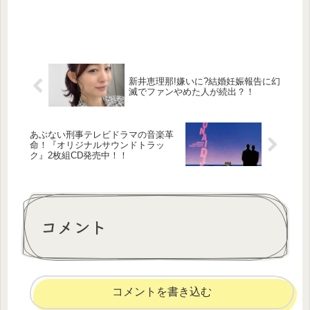
新井恵理那!嫌いに?結婚妊娠報告に幻
滅でファンやめた人が続出？！
あぶない刑事テレビドラマの音楽革
命！『オリジナルサウンドトラッ
ク』2枚組CD発売中！！
コメント
コメントを書き込む