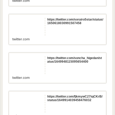
twitter.com
https://twitter.com/sorairo5star/status/
1650618030991507458
twitter.com
https://twitter.com/soncha_higedan/st
atus/1649948115095654400
twitter.com
https://twitter.com/fjkmywC27tqCKrB/
status/1649914039458476032