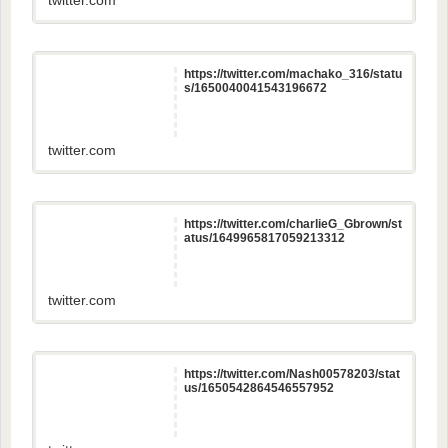
https://twitter.com/machako_316/statu
s/1650040041543196672
twitter.com
https://twitter.com/charlieG_Gbrown/st
atus/1649965817059213312
twitter.com
https://twitter.com/Nash00578203/stat
us/1650542864546557952