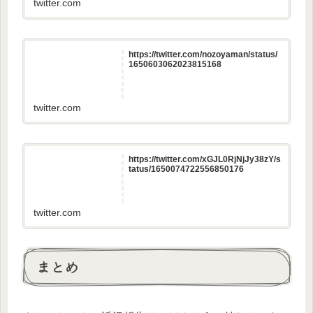
twitter.com
https://twitter.com/nozoyaman/status/
1650603062023815168
twitter.com
https://twitter.com/xGJL0RjNjJy38zY/s
tatus/1650074722556850176
twitter.com
まとめ