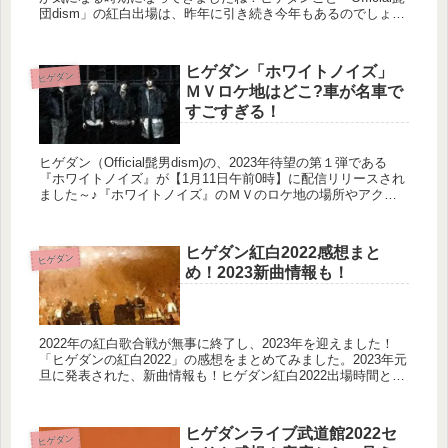
団dism」の紅白出場は、昨年に引き続き今年もあるのでしょう
か？予想してみましたヨ！2019年に紅白歌合戦に初出...
ヒゲダン「ホワイトノイズ」
ヒゲダン
ＭＶロケ地はどこ?車が名車で
すごすぎる！
ヒゲダン（Official髭男dism)の、2023年待望の第１弾である
『ホワイトノイズ』が【1月11日午前0時】に配信リリースされ
ました～♪『ホワイトノイズ』のＭＶのロケ地の場所やアクセ
ス方法をまとめました！登場する車が名車でカッコよすぎ...
ヒゲダン紅白2022感想まと
ヒゲダン
め！2023新曲情報も！
2022年の紅白歌合戦が無事に終了し、2023年を迎えました！
「ヒゲダンの紅白2022」の感想をまとめてみました。2023年元
旦に発表された、新曲情報も！ヒゲダン紅白2022出場時間と曲
のおさらいヒゲダン紅白2022の曲は?2022年大人気...
ヒゲダンライブ武道館2022セ
ヒゲダン