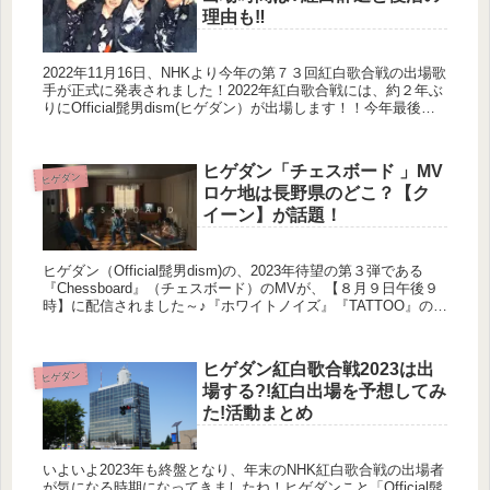
理由も‼
2022年11月16日、NHKより今年の第７３回紅白歌合戦の出場歌
手が正式に発表されました！2022年紅白歌合戦には、約２年ぶ
りにOfficial髭男dism(ヒゲダン）が出場します！！今年最後の
大一番！である紅白歌合戦2022に出場が決ま...
ヒゲダン「チェスボード 」MV
ヒゲダン
ロケ地は長野県のどこ？【ク
イーン】が話題！
ヒゲダン（Official髭男dism)の、2023年待望の第３弾である
『Chessboard』（チェスボード）のMVが、【８月９日午後９
時】に配信されました～♪『ホワイトノイズ』『TATTOO』の
MVはヒゲダンの4人が出ていましたが、今回...
ヒゲダン紅白歌合戦2023は出
ヒゲダン
場する?!紅白出場を予想してみ
た!活動まとめ
いよいよ2023年も終盤となり、年末のNHK紅白歌合戦の出場者
が気になる時期になってきましたね！ヒゲダンこと「Official髭