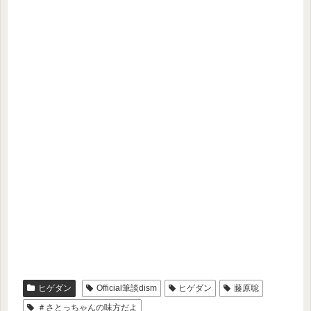
ヒゲダン
Official筆談dism
ヒゲダン
藤原聡
＃さとっちゃんの味方だよ