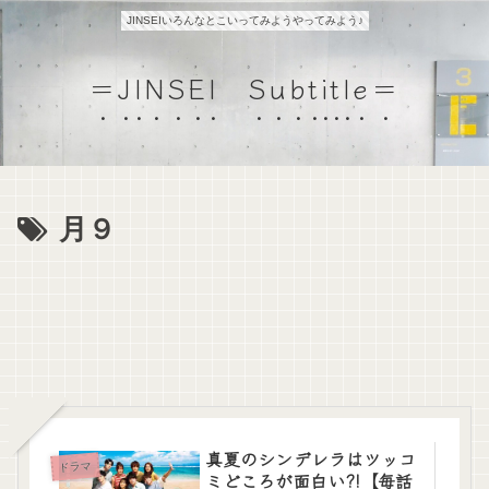
JINSEIいろんなとこいってみようやってみよう♪
＝JINSEI Subtitle＝
月９
真夏のシンデレラはツッコ
ドラマ
ミどころが面白い?!【毎話