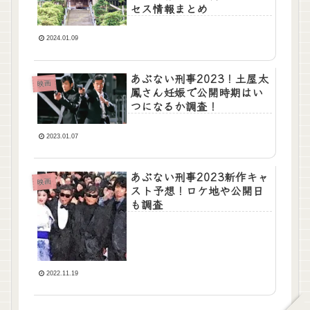
セス情報まとめ
2024.01.09
あぶない刑事2023！土屋太
映画
鳳さん妊娠で公開時期はい
つになるか調査！
2023.01.07
あぶない刑事2023新作キャ
映画
スト予想！ロケ地や公開日
も調査
2022.11.19